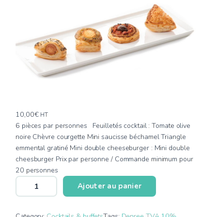
10,00
€
HT
6 pièces par personnes Feuilletés cocktail : Tomate olive
noire Chèvre courgette Mini saucisse béchamel Triangle
emmental gratiné Mini double cheeseburger : Mini double
cheesburger Prix par personne / Commande minimum pour
20 personnes
q
Ajouter au panier
u
a
n
Category:
Cocktails & buffets
Tags:
Denree TVA 10%