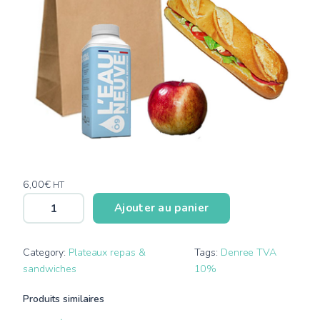
6,00
€
HT
q
Ajouter au panier
u
a
n
Category:
Plateaux repas &
Tags:
Denree TVA
t
sandwiches
10%
i
Produits similaires
t
é